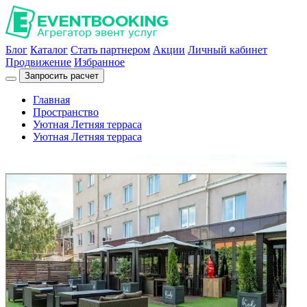
Блог
Каталог
Стать партнером
Акции
Личный кабинет
Продвижение
Избранное
Запросить расчет
Главная
Пространство
Уютная Летняя терраса
Уютная Летняя терраса