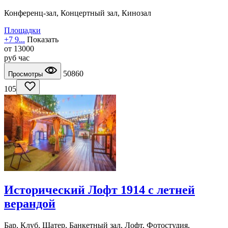
Конференц-зал, Концертный зал, Кинозал
Площадки
+7 9...
Показать
от
13000
руб
час
50860
Просмотры
105
Исторический Лофт 1914 с летней
верандой
Бар, Клуб, Шатер, Банкетный зал, Лофт, Фотостудия,