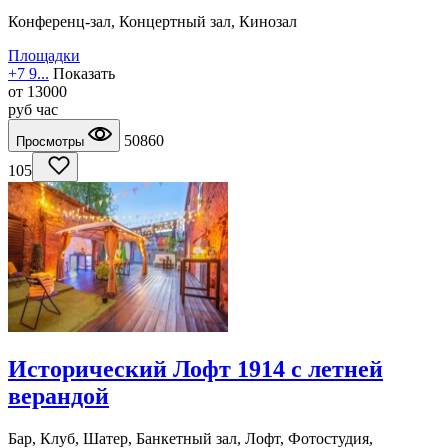
Конференц-зал, Концертный зал, Кинозал
Площадки
+7 9...
Показать
от
13000
руб
час
50860
Просмотры
105
Исторический Лофт 1914 с летней
верандой
Бар, Клуб, Шатер, Банкетный зал, Лофт, Фотостудия,