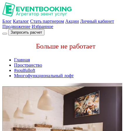
Блог
Каталог
Стать партнером
Акции
Личный кабинет
Продвижение
Избранное
Запросить расчет
Больше не работает
Главная
Пространство
#soulfulloft
Многофункциональный лофт