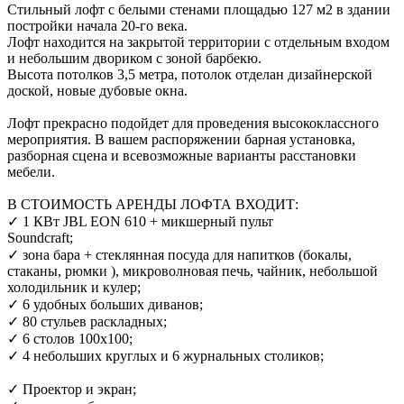
Стильный лофт с белыми стенами площадью 127 м2 в здании
постройки начала 20-го века.
Лофт находится на закрытой территории с отдельным входом
и небольшим двориком с зоной барбекю.
Высота потолков 3,5 метра, потолок отделан дизайнерской
доской, новые дубовые окна.
Лофт прекрасно подойдет для проведения высококлассного
мероприятия. В вашем распоряжении барная установка,
разборная сцена и всевозможные варианты расстановки
мебели.
В СТОИМОСТЬ АРЕНДЫ ЛОФТА ВХОДИТ:
✓ 1 КВт JBL EON 610 + микшерный пульт
Soundcraft;
✓ зона бара + стеклянная посуда для напитков (бокалы,
стаканы, рюмки ), микроволновая печь, чайник, небольшой
холодильник и кулер;
✓ 6 удобных больших диванов;
✓ 80 стульев раскладных;
✓ 6 столов 100х100;
✓ 4 небольших круглых и 6 журнальных столиков;
✓ Проектор и экран;