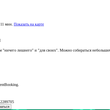
 11 мин.
Показать на карте
ч
м "ничего лишнего" и "для своих". Можно собираться небольшим
entBooking.
32289705
ваться