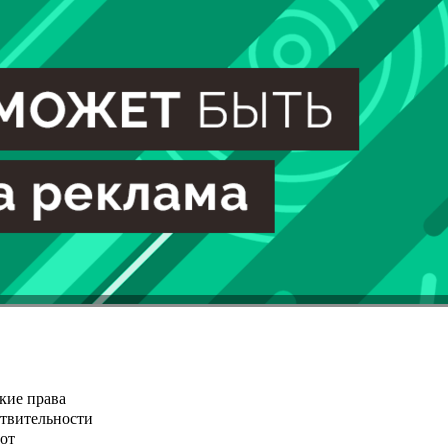
кие права
ствительности
от