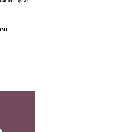
ижайшее время.
ом)