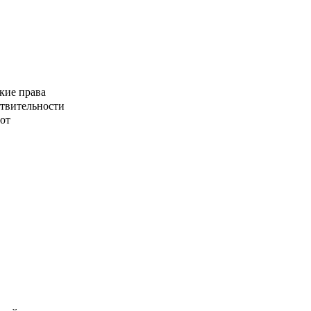
кие права
ствительности
от