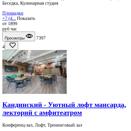
Беседка, Кулинарная студия
Площадки
+7 (4...
Показать
от
1899
руб
час
7397
Просмотры
4
Кандинский - Уютный лофт мансарда,
лекторий с амфитеатром
Конференц-зал, Лофт, Тренинговый зал