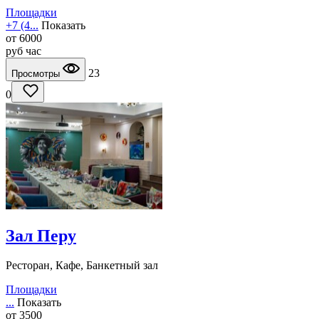
Площадки
+7 (4...
Показать
от
6000
руб
час
23
Просмотры
0
Зал Перу
Ресторан, Кафе, Банкетный зал
Площадки
...
Показать
от
3500