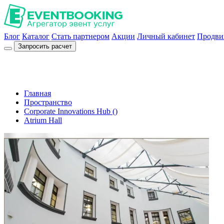
Блог
Каталог
Стать партнером
Акции
Личный кабинет
Продви
Запросить расчет
Главная
Пространство
Corporate Innovations Hub ()
Atrium Hall