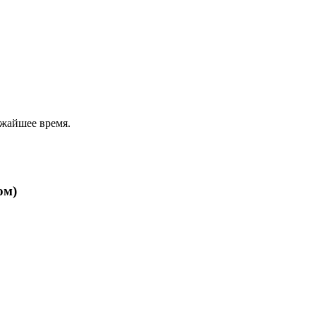
ижайшее время.
ом)