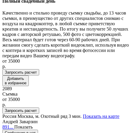
Полный свадебный день
Качественно и стильно проведу съемку свадьбы, до 13 часов
съемки, в преимущество от других специалистов снимаю с
воздуха на квадрокоптер, в любой съемке приветствую
креатив и нестандартность. По итогу вы получите 50 лучших
кадров с авторской ретушью, 500 фото с цветокоррекцией.
Весь материал будет готов через 60-90 рабочих дней. При
желании смогу сделать короткий видеоклип, используя видео
с коптера и коротких записей во время фотосессии или
передам видео Вашему видеографу.
от
35000
p.
Запросить расчет
Добавить
в избранное
2089
Съемка
от
35000
p.
Запросить расчет
Россия
Москва,
м. Охотный ряд 3 мин.
Показать на карте
Андрей Заварзин
891...
Показать
Сообщение в чат