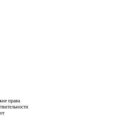
кие права
ствительности
от