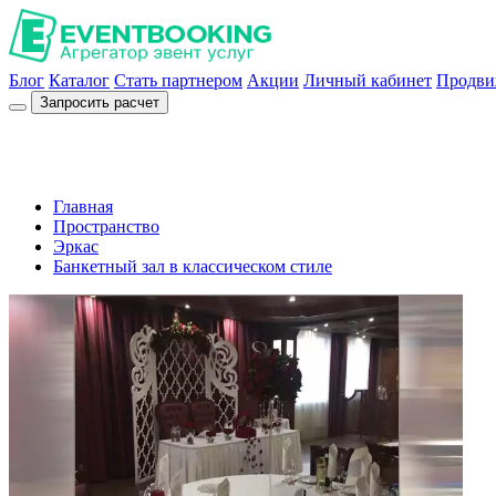
Блог
Каталог
Стать партнером
Акции
Личный кабинет
Продви
Запросить расчет
Главная
Пространство
Эркас
Банкетный зал в классическом стиле