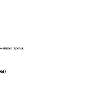
ижайшее время.
ом)