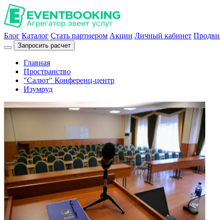
Блог
Каталог
Стать партнером
Акции
Личный кабинет
Продви
Запросить расчет
Главная
Пространство
"Салют" Конференц-центр
Изумруд