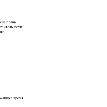
кие права
ствительности
от
ижайшее время.