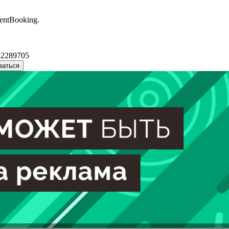
entBooking.
32289705
ваться