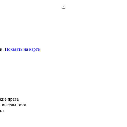
4
ин.
Показать на карте
кие права
ствительности
от