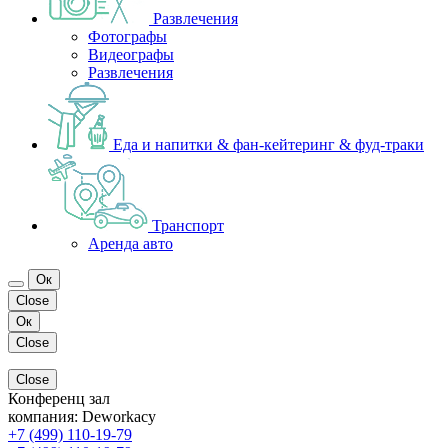
Развлечения
Фотографы
Видеографы
Развлечения
Еда и напитки & фан-кейтеринг & фуд-траки
Транспорт
Аренда авто
Ок
Close
Ок
Close
Close
Конференц зал
компания:
Deworkacy
+7 (499) 110-19-79