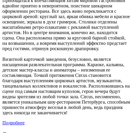
Приобщаться к впечатляющим хитам мировой гастрономии
вдвойне приятно в невероятном, поистине шикарном
оформлении ресторана. Все здесь живо перекликается с
цирковой ареной: круглый зал, яркая обивка мебели и красное
освещение, зеркала в духе гримерок. Столики отделены
масштабными ретро-плакатами с рекламой выступлений
артистов. Но в центре внимания, конечно же, находится
сцена. Она расположена прямо за круговой барной стойкой,
на возвышении, а вовремя выступлений эффектно предстает
пред гостями, отринув роскошную драпировку.
Визитной карточкой заведения, безусловно, является
насыщенная развлекательная программа. Караоке, кальяны,
детские мастер-классы и аниматоры – неизменная ее
составляющая. Точкой притяжения Circus становится
благодаря выступлениям цирковых артистов, музыкантов,
танцевальных коллективов и вокалистов. Расположившись на
сцене под самым настоящим куполом, герои вечера будут
видны зрителям из любой точки зала. Circus, несомненно,
является уникальным шоу-рестораном Петербурга, способным
привнести атмосферу веселья в любой день, ведь праздник
здесь никогда не заканчивается!
Подробнее