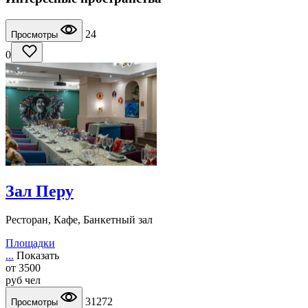
24
Просмотры
0
Зал Перу
Ресторан, Кафе, Банкетный зал
Площадки
...
Показать
от
3500
руб
чел
31272
Просмотры