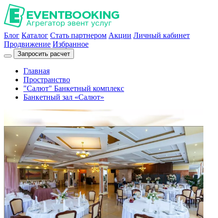
Блог
Каталог
Стать партнером
Акции
Личный кабинет
Продвижение
Избранное
Запросить расчет
Главная
Пространство
"Салют" Банкетный комплекс
Банкетный зал «Салют»