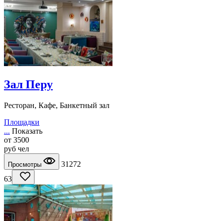
Зал Перу
Ресторан, Кафе, Банкетный зал
Площадки
...
Показать
от
3500
руб
чел
31272
Просмотры
63