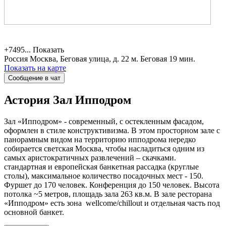
+7495...
Показать
Россия
Москва, Беговая улица, д. 22
м. Беговая 19 мин.
Показать на карте
Сообщение в чат
Астория
Зал Ипподром
Зал «Ипподром» - современный, с остекленным фасадом,
оформлен в стиле конструктивизма. В этом просторном зале с
панорамным видом на территорию ипподрома нередко
собирается светская Москва, чтобы насладиться одним из
самых аристократичных развлечений – скачками.
стандартная и европейская банкетная рассадка (круглые
столы), максимальное количество посадочных мест - 150.
Фуршет до 170 человек. Конференция до 150 человек. Высота
потолка ~5 метров, площадь зала 263 кв.м. ​В зале ресторана
«Ипподром» ​есть зона ​ wellcom​е/сhillout​ и отдельная часть под
основной банкет.​