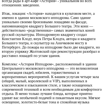
всегда рады в арт-кафе «Астория» - уникальном во всех
отношениях заведении.
Итак, локация: «Астория» находится в культовом месте, а
именно в здании московского ипподрома. Само здание
уникально своими бронзовыми лошадями на фасаде,
напоминающую квадригу Большого театра. Эти кони —
действительно «родственники» самых знаменитых коней
русской скульптуры. Ипподромную квадригу создал
Константин Клодт, внук Петра Клодта, автора и квадриги
Большого театра, и скульптур на Аничковом мосту в
Петербурге. До пожара на ипподроме было две квадриги, но
вторую упряжку Жолтовский при реконструкции разобрал и
расставил лошадей по углам здания.
Комплекс «Астория Ипподром», расположенный в здании
Центрального московского ипподрома — это великолепная
организация свадеб, юбилеев, торжественных и
корпоративных мероприятий. К вашим услугам четыре зала
(общий, малый, королевский и VIP), выполненных в
классическом и изысканном стиле, а также оснащенных
современной техникой и всем необходимым для комфортного
отдыха. В меню только лучшие блюда, которые приятно
удивят вас необычной подачей и пикантным вкусом. Мягкое
освещение, золотисто-белые тона и спокойная музыка