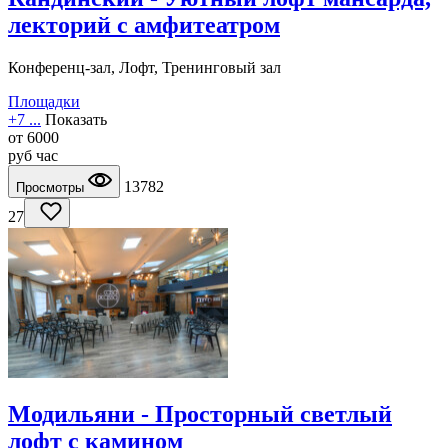
лекторий с амфитеатром
Конференц-зал, Лофт, Тренинговый зал
Площадки
+7 ...
Показать
от
6000
руб
час
13782
Просмотры
27
Модильяни - Просторный светлый
лофт с камином