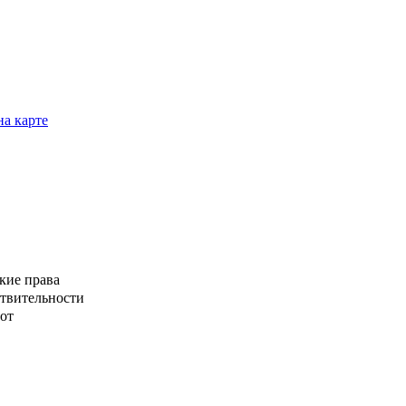
на карте
кие права
ствительности
от