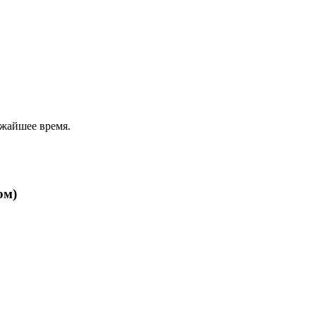
ижайшее время.
ом)