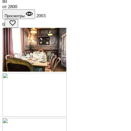
80
от
2800
2003
Просмотры
0