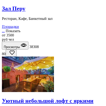
Зал Перу
Ресторан, Кафе, Банкетный зал
Площадки
...
Показать
от
3500
руб
чел
38308
Просмотры
80
Уютный небольшой лофт с яркими