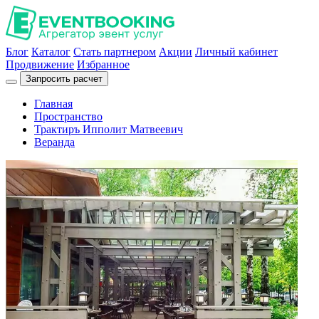
Блог
Каталог
Стать партнером
Акции
Личный кабинет
Продвижение
Избранное
Запросить расчет
Главная
Пространство
Трактиръ Ипполит Матвеевич
Веранда