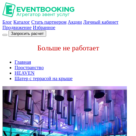
Блог
Каталог
Стать партнером
Акции
Личный кабинет
Продвижение
Избранное
Запросить расчет
Больше не работает
Главная
Пространство
HEAVEN
Шатер с террасой на крыше