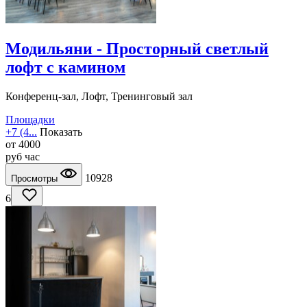
Модильяни - Просторный светлый
лофт с камином
Конференц-зал, Лофт, Тренинговый зал
Площадки
+7 (4...
Показать
от
4000
руб
час
10928
Просмотры
6