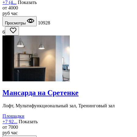
+7 (4...
Показать
от
4000
руб
час
10928
Просмотры
6
Мансарда на Сретенке
Лофт, Мультифункциональный зал, Тренинговый зал
Площадки
+7 92...
Показать
от
7000
руб
час