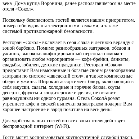
века- Дома купца Воронина, ранее располагавшегося на месте
отеля «Сокол».
Поскольку безопасность гостей является нашим приоритетом,
номера оборудованы электронными замками, а так же
системой противопожарной безопасности.
Ресторан «Сокол» включает в себя 2 зала и летнюю веранду с
зоной барбекю. Помимо разнообразных завтраков, обедов и
ужинов, высококвалифицированный персонал поможет
организовать любое мероприятие — кофе-брейки, банкеты,
свадьбы, юбилеи, детские праздники. Ресторан «Сокол»
предоставит Вам изысканные и богатые своим разнообразием
завтраки по системе «шведский стол», а так же комплексные
обеды и ужины. Широкий ассортимент блюд, включающий в
себя закуски, салаты, холодные и горячие блюда, соусы,
десерты, фрукты и кондитерские изделия, не оставит
равнодушным ни одного гурмана. Отель СоколАромат
утреннего кофе и свежей выпечки за завтраком подарит Вам
хорошее настроение и заряд позитива на весь день!
Для удобства наших гостей во всех зонах отеля действует
беспроводной интернет (Wi-Fi).
Гости могут воспользоваться круглосуточной службой такси,