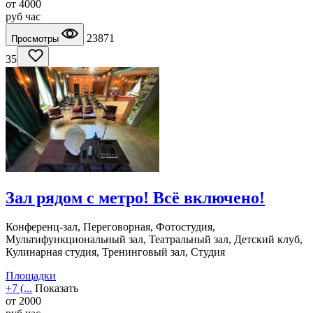
от
4000
руб
час
23871
Просмотры
35
Зал рядом с метро! Всё включено!
Конференц-зал, Переговорная, Фотостудия,
Мультифункциональный зал, Театральный зал, Детский клуб,
Кулинарная студия, Тренинговый зал, Студия
Площадки
+7 (...
Показать
от
2000