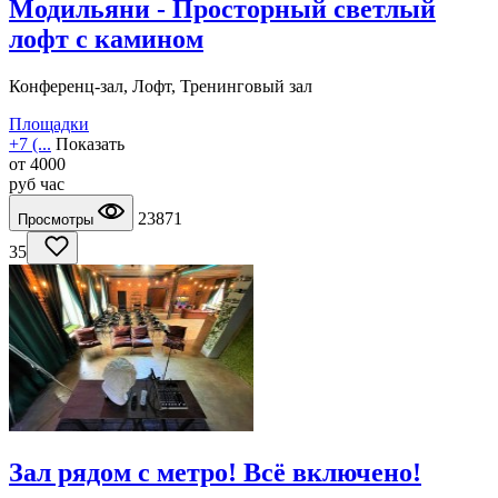
Модильяни - Просторный светлый
лофт с камином
Конференц-зал, Лофт, Тренинговый зал
Площадки
+7 (...
Показать
от
4000
руб
час
23871
Просмотры
35
Зал рядом с метро! Всё включено!