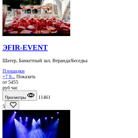
ЭFIR-EVENT
Шатер, Банкетный зал, Веранда/Беседка
Площадки
+7 9...
Показать
от
5455
руб
час
11461
Просмотры
5