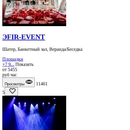
ЭFIR-EVENT
Шатер, Банкетный зал, Веранда/Беседка
Площадки
+7 9...
Показать
от
5455
руб
час
11461
Просмотры
5