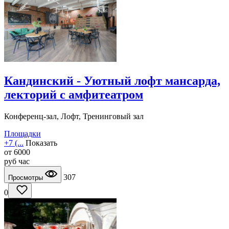
Кандинский - Уютный лофт мансарда,
лекторий с амфитеатром
Конференц-зал, Лофт, Тренинговый зал
Площадки
+7 (...
Показать
от
6000
руб
час
307
Просмотры
0