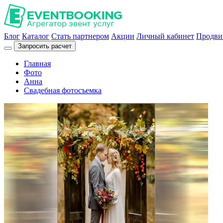
Блог
Каталог
Стать партнером
Акции
Личный кабинет
Продви
Запросить расчет
Главная
Фото
Анна
Свадебная фотосъемка