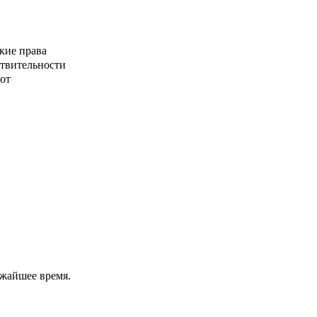
кие права
ствительности
от
ижайшее время.