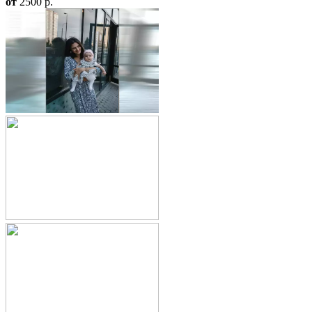
от
2500
p.