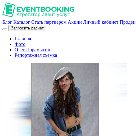
Блог
Каталог
Стать партнером
Акции
Личный кабинет
Продви
Запросить расчет
Главная
Фото
Олег Парамыгин
Репортажная съемка