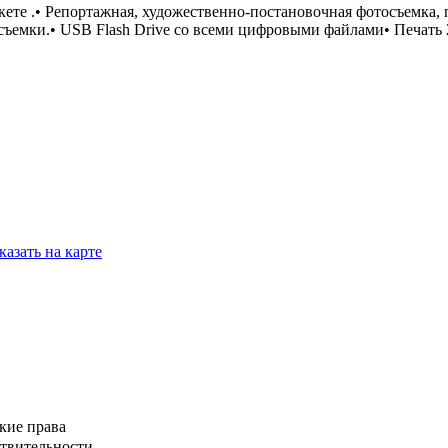
кете .• Репортажная, художественно-постановочная фотосъемка,
е съемки.• USB Flash Drive со всеми цифровыми файлами• Печат
казать на карте
кие права
ствительности