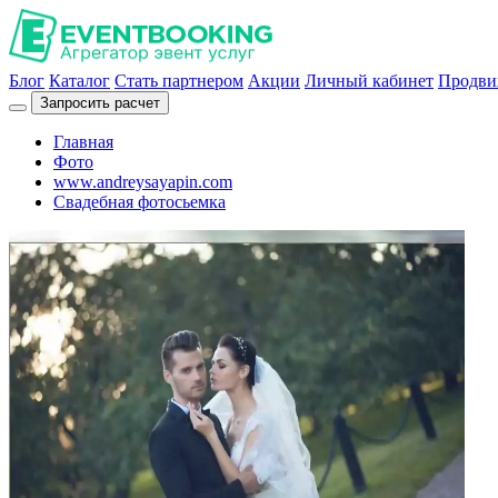
Блог
Каталог
Стать партнером
Акции
Личный кабинет
Продви
Запросить расчет
Главная
Фото
www.andreysayapin.com
Свадебная фотосьемка