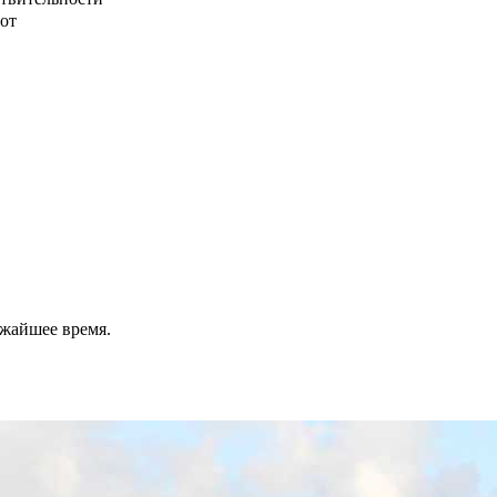
от
ижайшее время.