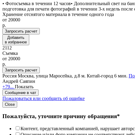
• Фотосъемка в течении 12 часов• Дополнительный свет на бан
подготовка для печати фотографий в течении 3-х недель посл
Хранение отснятого материала в течение одного года
от
20000
p.
Запросить расчет
Добавить
в избранное
2112
Съемка
от
20000
p.
Запросить расчет
Россия
Москва, улица Маросейка, д.8
м. Китай-город 6 мин.
По
Андрей Саяпин
+79...
Показать
Сообщение в чат
Пожаловаться или сообщить об ошибке
Close
Пожалуйста, уточните причину обращения*
Контент, представленный компанией, нарушает авторс
Описание и/или фото компании не соответствуют дей