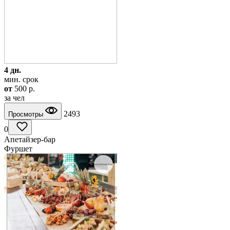
4 дн.
мин. срок
от
500
p.
за чел
2493
Просмотры
0
Апетайзер-бар
Фуршет