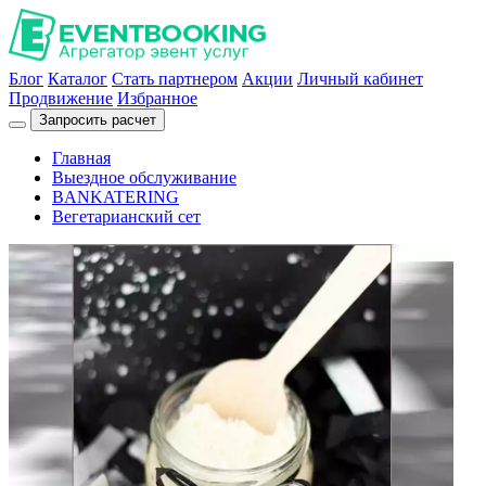
Блог
Каталог
Стать партнером
Акции
Личный кабинет
Продвижение
Избранное
Запросить расчет
Главная
Выездное обслуживание
BANKATERING
Вегетарианский сет