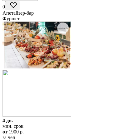
0
Апетайзер-бар
Фуршет
4 дн.
мин. срок
от
1900
p.
за чел