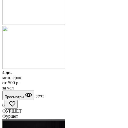
4 дн.
мин. срок
от
500
p.
за чел
2732
Просмотры
0
ФУРШЕТ
Фуршет