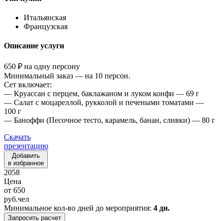
Итальянская
Французская
Описание услуги
650 ₽ на одну персону
Минимальный заказ — на 10 персон.
Сет включает:
— Круассан с перцем, баклажаном и луком конфи — 69 г
— Салат с моцареллой, рукколой и печеными томатами —
100 г
— Баноффи (Песочное тесто, карамель, банан, сливки) — 80 г
Скачать
презентацию
Добавить
в избранное
2058
Цена
от
650
руб.
чел
Минимальное кол-во дней до мероприятия:
4 дн.
Запросить расчет