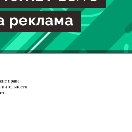
кие права
ствительности
от