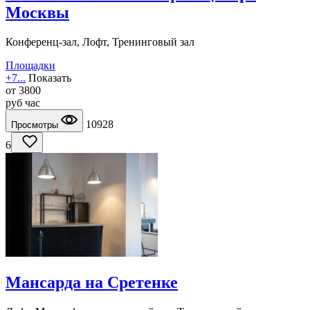
Москвы
Конференц-зал, Лофт, Тренинговый зал
Площадки
+7...
Показать
от
3800
руб
час
10928
Просмотры
6
Мансарда на Сретенке