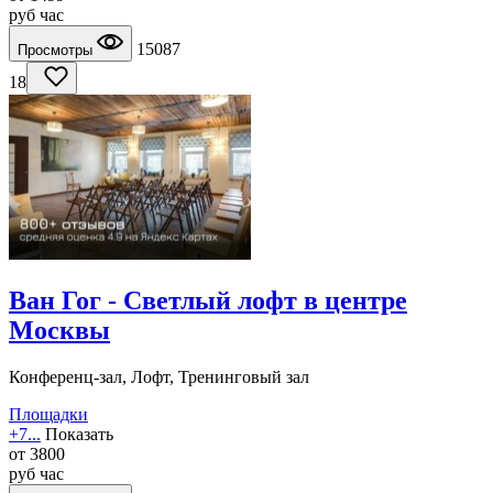
руб
час
15087
Просмотры
18
Ван Гог - Светлый лофт в центре
Москвы
Конференц-зал, Лофт, Тренинговый зал
Площадки
+7...
Показать
от
3800
руб
час