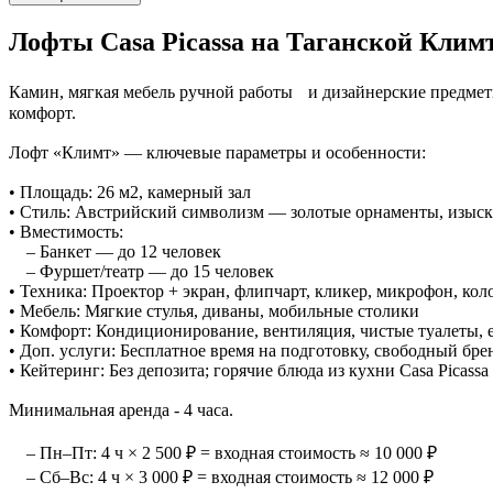
Лофты Casa Picassa на Таганской
Климт
Камин, мягкая мебель ручной работы и дизайнерские предмет
комфорт.
Лофт «Климт» — ключевые параметры и особенности:
• Площадь: 26 м2, камерный зал
• Стиль: Австрийский символизм — золотые орнаменты, изыск
• Вместимость:
– Банкет — до 12 человек
– Фуршет/театр — до 15 человек
• Техника: Проектор + экран, флипчарт, кликер, микрофон, ко
• Мебель: Мягкие стулья, диваны, мобильные столики
• Комфорт: Кондиционирование, вентиляция, чистые туалеты,
• Доп. услуги: Бесплатное время на подготовку, свободный бре
• Кейтеринг: Без депозита; горячие блюда из кухни Casa Picassa
Минимальная аренда - 4 часа.
– Пн–Пт: 4 ч × 2 500 ₽ = входная стоимость ≈ 10 000 ₽
– Сб–Вс: 4 ч × 3 000 ₽ = входная стоимость ≈ 12 000 ₽