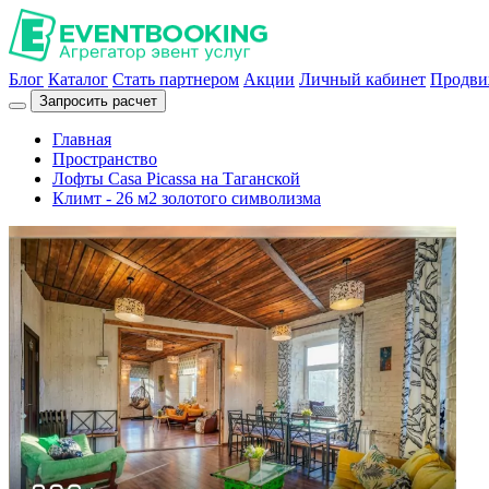
Блог
Каталог
Стать партнером
Акции
Личный кабинет
Продви
Запросить расчет
Главная
Пространство
Лофты Casa Picassa на Таганской
Климт - 26 м2 золотого символизма