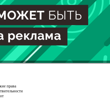
кие права
ствительности
от