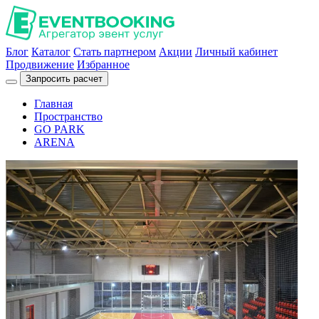
Блог
Каталог
Стать партнером
Акции
Личный кабинет
Продвижение
Избранное
Запросить расчет
Главная
Пространство
GO PARK
ARENA