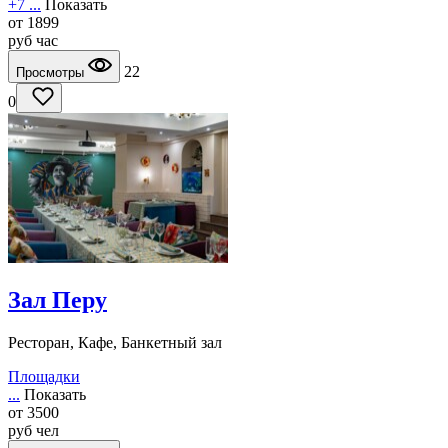
+7 ...
Показать
от
1899
руб
час
22
Просмотры
0
Зал Перу
Ресторан, Кафе, Банкетный зал
Площадки
...
Показать
от
3500
руб
чел