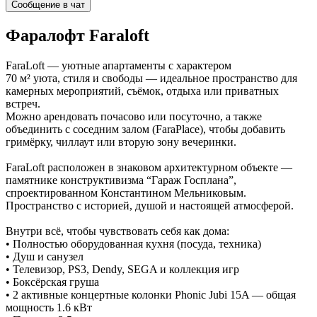
Сообщение в чат
Фаралофт
Faraloft
FaraLoft — уютные апартаменты с характером
70 м² уюта, стиля и свободы — идеальное пространство для
камерных мероприятий, съёмок, отдыха или приватных
встреч.
Можно арендовать почасово или посуточно, а также
объединить с соседним залом (FaraPlace), чтобы добавить
гримёрку, чиллаут или вторую зону вечеринки.
FaraLoft расположен в знаковом архитектурном объекте —
памятнике конструктивизма “Гараж Госплана”,
спроектированном Константином Мельниковым.
Пространство с историей, душой и настоящей атмосферой.
Внутри всё, чтобы чувствовать себя как дома:
• Полностью оборудованная кухня (посуда, техника)
• Душ и санузел
• Телевизор, PS3, Dendy, SEGA и коллекция игр
• Боксёрская груша
• 2 активные концертные колонки Phonic Jubi 15A — общая
мощность 1.6 кВт