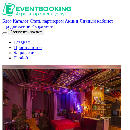
Блог
Каталог
Стать партнером
Акции
Личный кабинет
Продвижение
Избранное
Запросить расчет
Главная
Пространство
Фаралофт
Faraloft