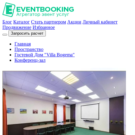
Блог
Каталог
Стать партнером
Акции
Личный кабинет
Продвижение
Избранное
Запросить расчет
Главная
Пространство
Гостевой Дом "Villa Bogema"
Конференц-зал