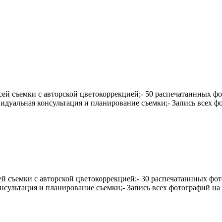
 всей съемки с авторской цветокоррекцией;- 50 распечатаннных 
видуальная консультация и планирование съемки;- Запись всех 
всей съемки с авторской цветокоррекцией;- 30 распечатаннных ф
нсультация и планирование съемки;- Запись всех фотографий н