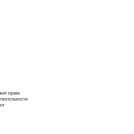
кие права
ствительности
от