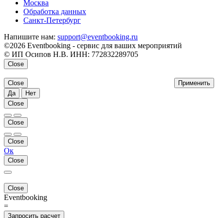
Москва
Обработка данных
Санкт-Петербург
Напишите нам:
support@eventbooking.ru
©2026 Eventbooking - сервис для ваших мероприятий
© ИП Осипов Н.В. ИНН: 772832289705
Close
Close
Применить
Да
Нет
Close
Close
Close
Ок
Close
Close
Eventbooking
=
Запросить расчет