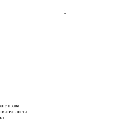
1
кие права
ствительности
от