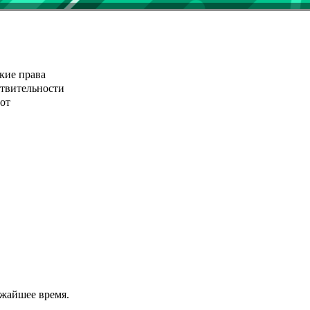
кие права
ствительности
от
ижайшее время.