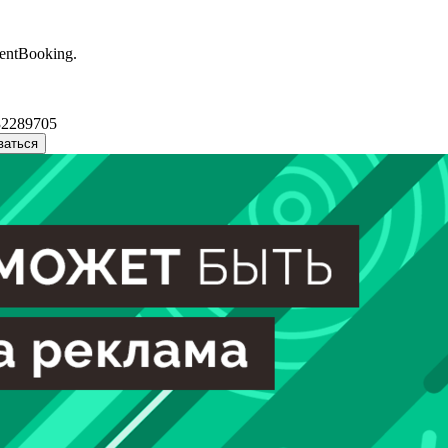
entBooking.
32289705
ваться