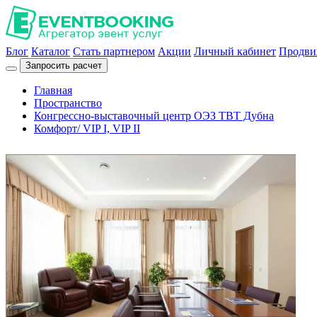
Блог
Каталог
Стать партнером
Акции
Личный кабинет
Продви
Запросить расчет
Главная
Пространство
Конгрессно-выставочный центр ОЭЗ ТВТ Дубна
Комфорт/ VIP I, VIP II