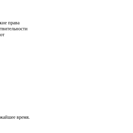
кие права
ствительности
от
ижайшее время.