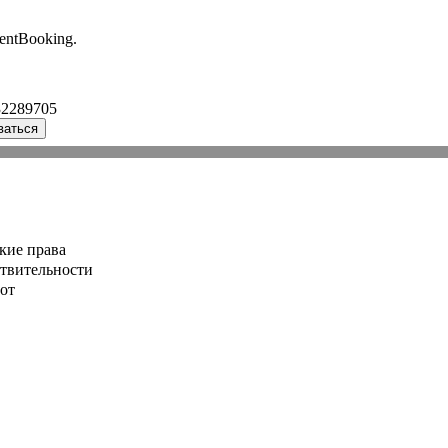
entBooking.
32289705
ваться
кие права
ствительности
от