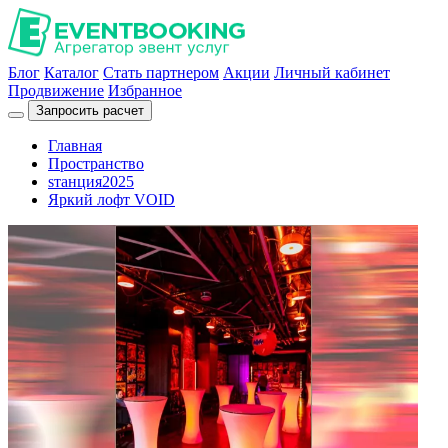
Блог
Каталог
Стать партнером
Акции
Личный кабинет
Продвижение
Избранное
Запросить расчет
Главная
Пространство
sтанция2025
Яркий лофт VOID