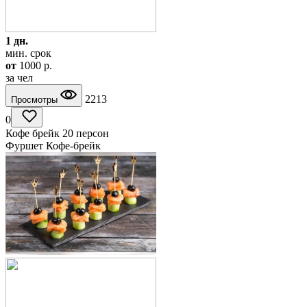
1 дн.
мин. срок
от
1000
p.
за чел
2213
Просмотры
0
Кофе брейк 20 персон
Фуршет Кофе-брейк