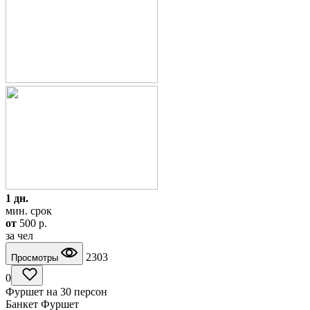
1 дн.
мин. срок
от
500
p.
за чел
2303
Просмотры
0
Фуршет на 30 персон
Банкет Фуршет