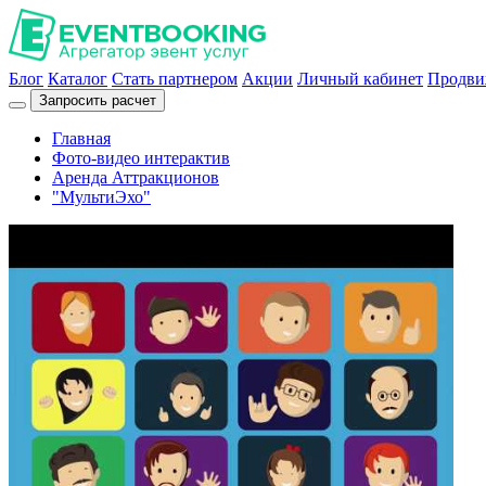
Блог
Каталог
Стать партнером
Акции
Личный кабинет
Продви
Запросить расчет
Главная
Фото-видео интерактив
Аренда Аттракционов
"МультиЭхо"