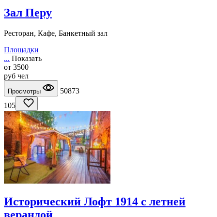
Зал Перу
Ресторан, Кафе, Банкетный зал
Площадки
...
Показать
от
3500
руб
чел
50873
Просмотры
105
Исторический Лофт 1914 с летней
верандой