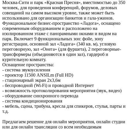
Москва-Сити и парк «Красная Пресня», вместимостью до 350
человек, для проведения конференций, форумов, деловых
совещаний на самом высоком уровне, также может быть
использовано для организации банкетов и гала-ужинов.
Функциональное бизнес-пространство «Ладога», оснащено
современным оборудованием и расположено на
изолированном этаже с панорамными окнами и видом на
парк. Включает 9 функциональных зон: фойе, зону
регистрации, основной зал «Ладога» (340 кв. м), угловую
переговорную, зал «Онега» (для фуршета), 2 переговорные-
трансформеры (объединяются в один зал), гардероб и
курительную комнату.
Оснащение пространства:
- система звукоусиления
- проектор 11500 ANSILm (Full HD)
- стационарный экран 2х3,6м
- беспроводной (Wi-Fi) и проводной Интернет
- возможность протоколирования мероприятия (звук, видео)
- оборудование синхронного перевода
- система кондиционирования
- мебель, сцена, трибуна, кресла для спикеров, стулья, парты и
т.д.
Предлагаем решение для онлайн мероприятия, онлайн студии
или для онлайн трансляции со всем необходимым