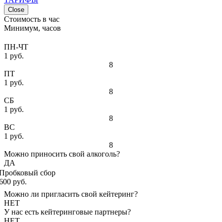
Close
Стоимость в час
Минимум, часов
ПН-ЧТ
1 руб.
8
ПТ
1 руб.
8
СБ
1 руб.
8
ВС
1 руб.
8
Можно приносить свой алкоголь?
ДА
Пробковый сбор
600 руб.
Можно ли пригласить свой кейтеринг?
НЕТ
У нас есть кейтеринговые партнеры?
НЕТ