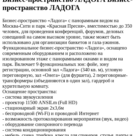
пространство ЛАДОГА
Бизнес-пространство «Ладога» с панорамным видом на
Москва-Сити и парк «Красная Пресня», вместимостью до 350
человек, для проведения конференций, форумов, деловых
совещаний на самом высоком уровне, также может быть
использовано для организации банкетов и гала-ужинов.
Функциональное бизнес-пространство «Ладога», оснащено
современным оборудованием и расположено на
изолированном этаже с панорамными окнами и видом на
парк. Включает 9 функциональных зон: фойе, зону
регистрации, основной зал «Ладога» (340 кв. м), угловую
переговорную, зал «Онега» (для фуршета), 2 переговорные-
трансформеры (объединяются в один зал), гардероб и
курительную комнату.
Оснащение пространства:
- система звукоусиления
- проектор 11500 ANSILm (Full HD)
- стационарный экран 2х3,6м
- беспроводной (Wi-Fi) и проводной Интернет
- возможность протоколирования мероприятия (звук, видео)
- оборудование синхронного перевода
- система кондиционирования
- мебель, сцена, трибуна, кресла для спикеров, стулья, парты и