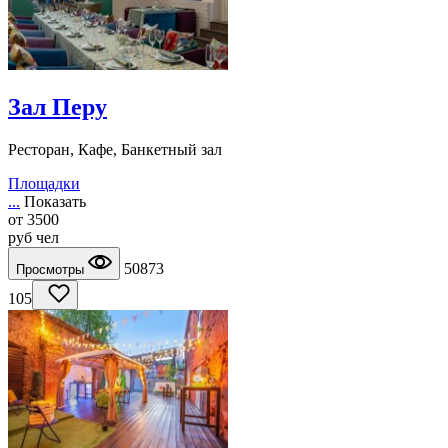
Зал Перу
Ресторан, Кафе, Банкетный зал
Площадки
...
Показать
от
3500
руб
чел
50873
Просмотры
105