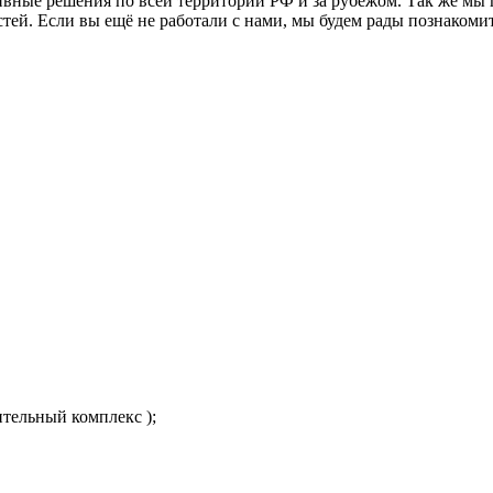
вные решения по всей территории РФ и за рубежом. Так же мы 
ей. Если вы ещё не работали с нами, мы будем рады познакоми
тельный комплекс );