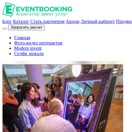
Блог
Каталог
Стать партнером
Акции
Личный кабинет
Продви
Запросить расчет
Главная
Фото-видео интерактив
Modern invent
Селфи зеркало