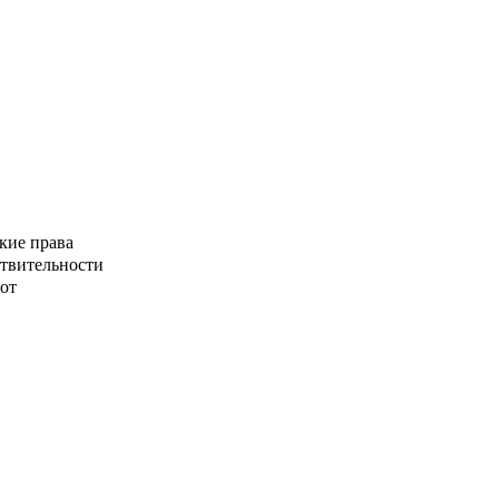
кие права
ствительности
от