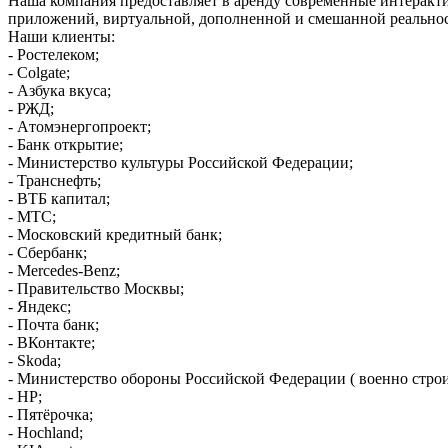
Наша компания предоставляет в аренду современные интеракти
приложений, виртуальной, дополненной и смешанной реальност
Наши клиенты:
- Ростелеком;
- Colgate;
- Азбука вкуса;
- РЖД;
- Aтомэнергопроект;
- Банк открытие;
- Министерство культуры Российской Федерации;
- Транснефть;
- ВТБ капитал;
- МТС;
- Московский кредитный банк;
- Сбербанк;
- Mercedes-Benz;
- Правительство Москвы;
- Яндекс;
- Почта банк;
- ВКонтакте;
- Skoda;
- Министерство обороны Российской Федерации ( военно строи
- HP;
- Пятёрочка;
- Hochland;