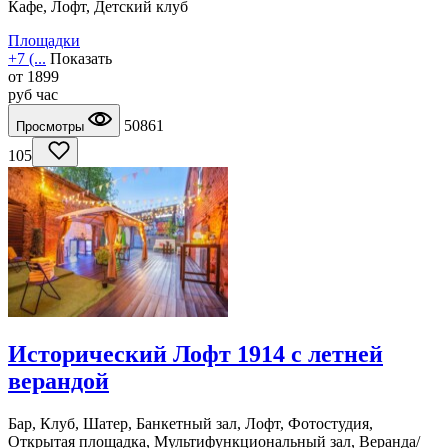
Кафе, Лофт, Детский клуб
Площадки
+7 (...
Показать
от
1899
руб
час
50861
Просмотры
105
Исторический Лофт 1914 с летней
верандой
Бар, Клуб, Шатер, Банкетный зал, Лофт, Фотостудия,
Открытая площадка, Мультифункциональный зал, Веранда/