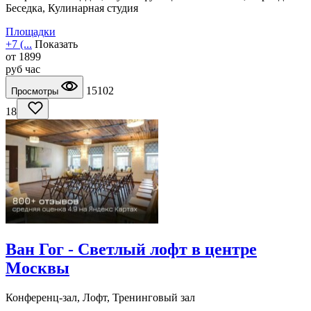
Беседка, Кулинарная студия
Площадки
+7 (...
Показать
от
1899
руб
час
15102
Просмотры
18
Ван Гог - Светлый лофт в центре
Москвы
Конференц-зал, Лофт, Тренинговый зал