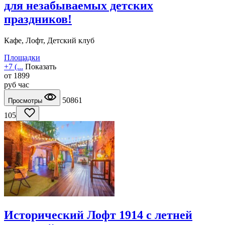
для незабываемых детских
праздников!
Кафе, Лофт, Детский клуб
Площадки
+7 (...
Показать
от
1899
руб
час
50861
Просмотры
105
Исторический Лофт 1914 с летней