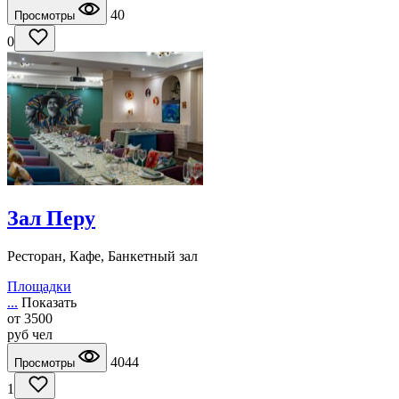
40
Просмотры
0
Зал Перу
Ресторан, Кафе, Банкетный зал
Площадки
...
Показать
от
3500
руб
чел
4044
Просмотры
1