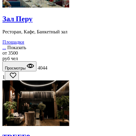
Зал Перу
Ресторан, Кафе, Банкетный зал
Площадки
...
Показать
от
3500
руб
чел
4044
Просмотры
1