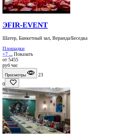
ЭFIR-EVENT
Шатер, Банкетный зал, Веранда/Беседка
Площадки
+7 ...
Показать
от
5455
руб
час
23
Просмотры
0