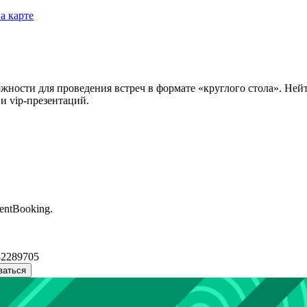
а карте
ности для проведения встреч в формате «круглого стола». Нейт
и vip-презентаций.
entBooking.
32289705
ваться