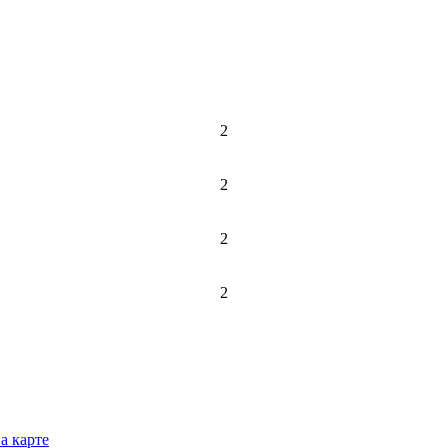
2
2
2
2
а карте