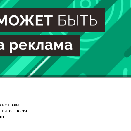
кие права
ствительности
от