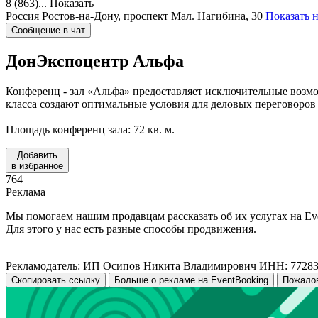
8 (863)...
Показать
Россия
Ростов-на-Дону, проспект Мал. Нагибина, 30
Показать н
Сообщение в чат
ДонЭкспоцентр
Альфа
Конференц - зал «Альфа» предоставляет исключительные возмож
класса создают оптимальные условия для деловых переговоров 
Площадь конференц зала: 72 кв. м.
Добавить
в избранное
764
Реклама
Мы помогаем нашим продавцам рассказать об их услугах на Ev
Для этого у нас есть разные способы продвижения.
Рекламодатель: ИП Осипов Никита Владимирович ИНН: 7728
Скопировать ссылку
Больше о рекламе на EventBooking
Пожало