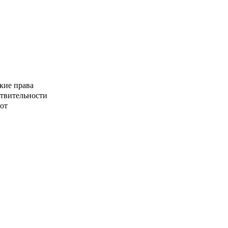
кие права
ствительности
от