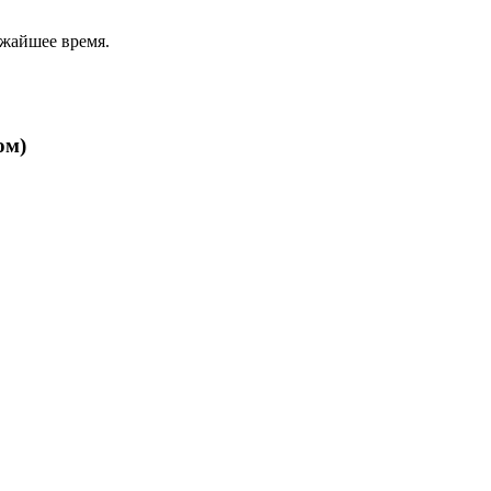
ижайшее время.
ом)