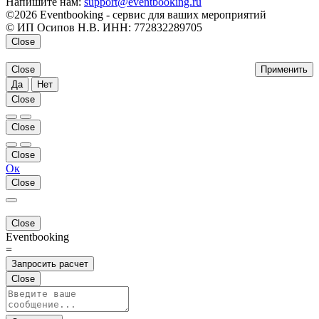
Напишите нам:
support@eventbooking.ru
©2026 Eventbooking - сервис для ваших мероприятий
© ИП Осипов Н.В. ИНН: 772832289705
Close
Close
Применить
Да
Нет
Close
Close
Close
Ок
Close
Close
Eventbooking
=
Запросить расчет
Close