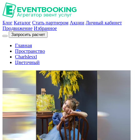
Блог
Каталог
Стать партнером
Акции
Личный кабинет
Продвижение
Избранное
Запросить расчет
Главная
Пространство
Charlslesxl
Цветочный