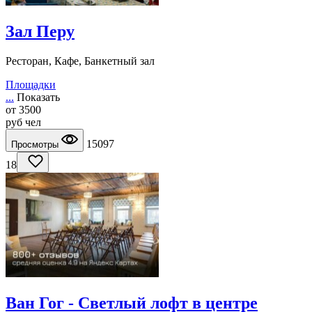
Зал Перу
Ресторан, Кафе, Банкетный зал
Площадки
...
Показать
от
3500
руб
чел
15097
Просмотры
18
Ван Гог - Светлый лофт в центре