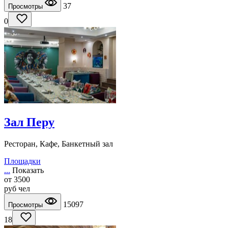
37
Просмотры
0
Зал Перу
Ресторан, Кафе, Банкетный зал
Площадки
...
Показать
от
3500
руб
чел
15097
Просмотры
18