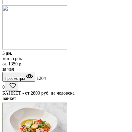
5 дн.
мин. срок
от
1350
p.
за чел
1204
Просмотры
0
БАНКЕТ - от 2800 руб. на человека
Банкет