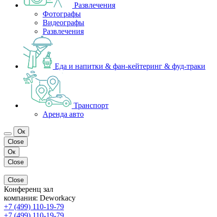
Развлечения
Фотографы
Видеографы
Развлечения
Еда и напитки & фан-кейтеринг & фуд-траки
Транспорт
Аренда авто
Ок
Close
Ок
Close
Close
Конференц зал
компания:
Deworkacy
+7 (499) 110-19-79
+7 (499) 110-19-79