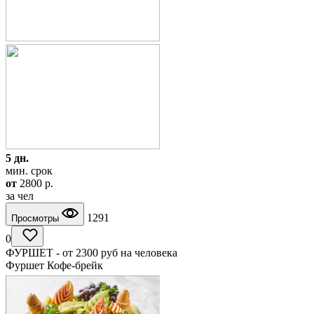
5 дн.
мин. срок
от
2800
p.
за чел
1291
Просмотры
0
ФУРШЕТ - от 2300 руб на человека
Фуршет Кофе-брейк