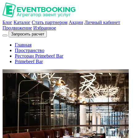
Блог
Каталог
Стать партнером
Акции
Личный кабинет
Продвижение
Избранное
Запросить расчет
Главная
Пространство
Ресторан Primebeef Bar
Primebeef Bar