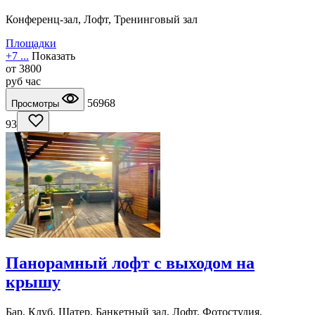
Конференц-зал, Лофт, Тренинговый зал
Площадки
+7 ...
Показать
от
3800
руб
час
56968
Просмотры
93
Панорамный лофт с выходом на
крышу
Бар, Клуб, Шатер, Банкетный зал, Лофт, Фотостудия,