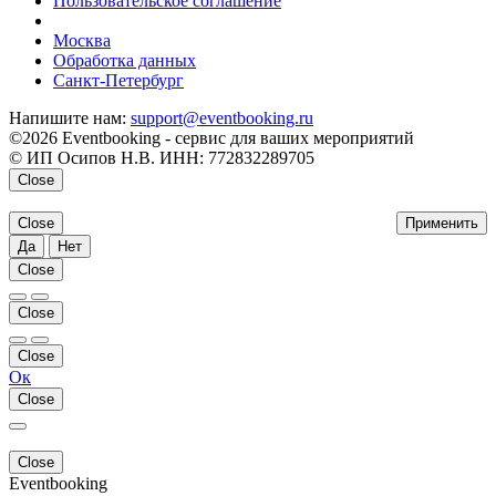
Пользовательское соглашение
напишите нам
Москва
Обработка данных
Санкт-Петербург
Напишите нам:
support@eventbooking.ru
©2026 Eventbooking - сервис для ваших мероприятий
© ИП Осипов Н.В. ИНН: 772832289705
Close
Close
Применить
Да
Нет
Close
Close
Close
Ок
Close
Close
Eventbooking