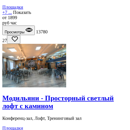
Площадки
+7 ...
Показать
от
1899
руб
час
13780
Просмотры
27
Модильяни - Просторный светлый
лофт с камином
Конференц-зал, Лофт, Тренинговый зал
Площадки