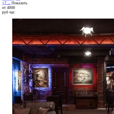
+7 ...
Показать
от
4000
руб
час